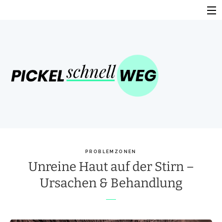
Skip
to
content
HOME
TOP PRODUKTE
BUCHEMPFEHLUNG
HILFE GEGEN PICKEL
PROBLEMZONEN – URSACHEN UND BEHANDLUNG
HAUSMITTEL GEGEN PICKEL
PROBLEMZONEN
Unreine Haut auf der Stirn –
Ursachen & Behandlung