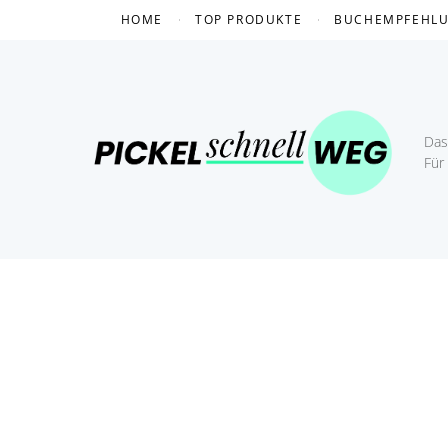
Skip
HOME
TOP PRODUKTE
BUCHEMPFEHL
to
content
Das 
Für