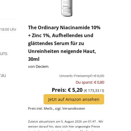
The Ordinary Niacinamide 10%
18:00 Uhr
+ Zinc 1%, Aufhellendes und
glättendes Serum für zu
Unreinheiten neigende Haut,
 uns
30ml
von Deciem
rau
Unverb. Preisempf.: € 6,00
Du sparst: € 0,80
Preis: € 5,20
(€ 173,33 / l)
Jetzt auf Amazon ansehen
Preis inkl. MwSt., zzgl. Versandkosten
Zuletzt aktualisiert am 5. August 2026 um 01:47 . Wir
weisen darauf hin, dass sich hier angezeigte Preise