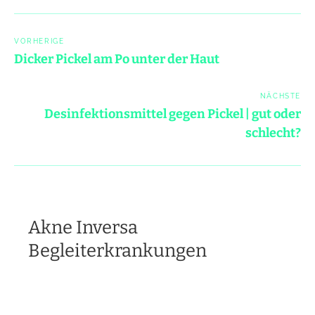
Post
navigation
VORHERIGE
Dicker Pickel am Po unter der Haut
NÄCHSTE
Desinfektionsmittel gegen Pickel | gut oder
schlecht?
Akne Inversa
Begleiterkrankungen