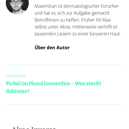
Maximilian ist dermatologischer Forscher
und hat es sich zur Aufgabe gemacht
Betroffenen zu helfen. Früher litt Max
selbst unter Akne, mittlerweile verhilft er
tausenden Lesern zu einer besseren Haut.
Über den Autor
Post
navigation
VORHERIGE
Pickel im Mund loswerden – Was steckt
dahinter?