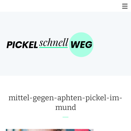
Skip
to
content
HOME
TOP PRODUKTE
BUCHEMPFEHLUNG
HILFE GEGEN PICKEL
PROBLEMZONEN – URSACHEN UND BEHANDLUNG
HAUSMITTEL GEGEN PICKEL
mittel-gegen-aphten-pickel-im-
mund