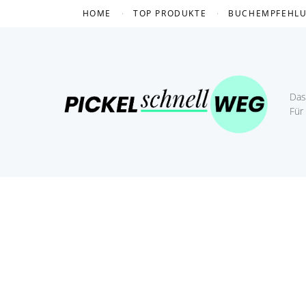
Skip
HOME
TOP PRODUKTE
BUCHEMPFEHL
to
content
Das 
Für