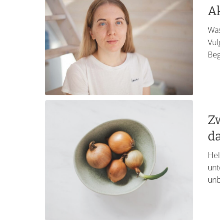
A
Was
Vul
Beg
Zw
d
Hel
unt
unb