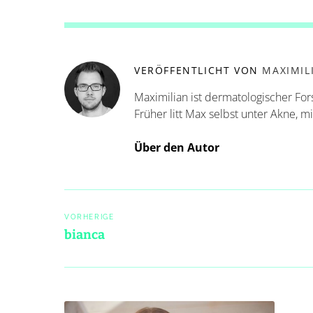
VERÖFFENTLICHT VON
MAXIMIL
Maximilian ist dermatologischer For
Früher litt Max selbst unter Akne, m
Über den Autor
Post
VORHERIGE
navigation
bianca