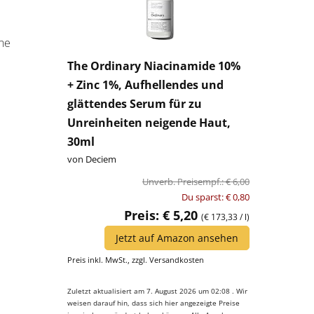
ne
The Ordinary Niacinamide 10%
+ Zinc 1%, Aufhellendes und
glättendes Serum für zu
Unreinheiten neigende Haut,
30ml
von Deciem
Unverb. Preisempf.: € 6,00
Du sparst: € 0,80
Preis: € 5,20
(€ 173,33 / l)
Jetzt auf Amazon ansehen
Preis inkl. MwSt., zzgl. Versandkosten
Zuletzt aktualisiert am 7. August 2026 um 02:08 . Wir
weisen darauf hin, dass sich hier angezeigte Preise