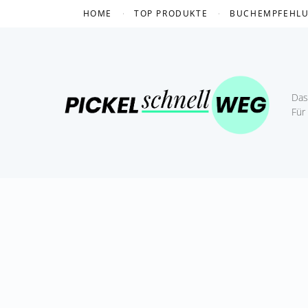
Skip
HOME
TOP PRODUKTE
BUCHEMPFEHL
to
content
Das 
Für