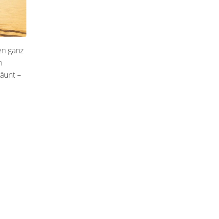
en ganz
h
äunt –