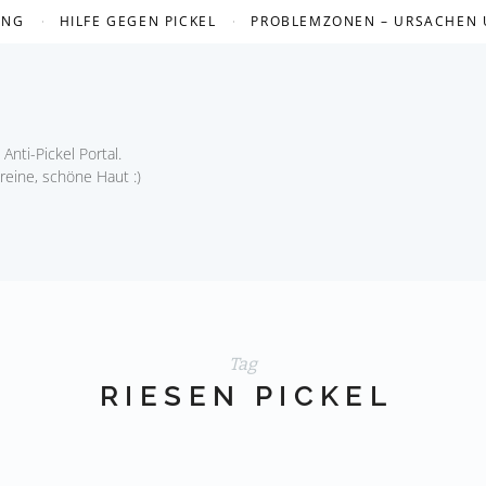
UNG
HILFE GEGEN PICKEL
PROBLEMZONEN – URSACHEN
Anti-Pickel Portal.
 reine, schöne Haut :)
Tag
RIESEN PICKEL