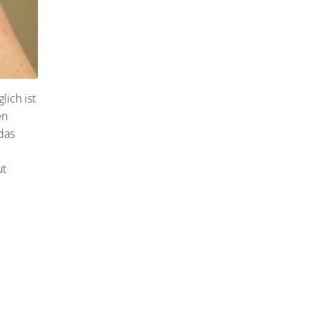
lich ist
en
 das
ut