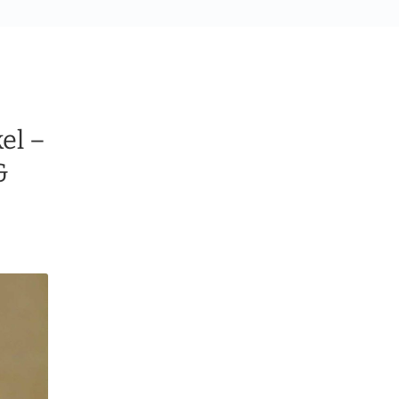
el –
&